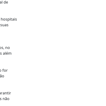
al de
 hospitais
 suas
os, no
as além
o for
ção
rantir
s não