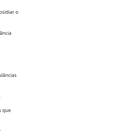
sidiar o
ância
ulâncias
.
s que