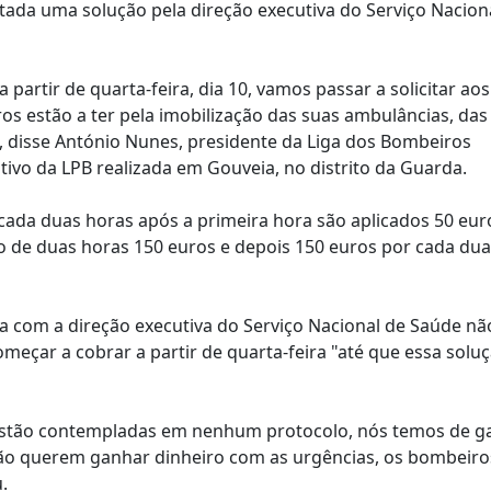
entada uma solução pela direção executiva do Serviço Nacion
rtir de quarta-feira, dia 10, vamos passar a solicitar aos
s estão a ter pela imobilização das suas ambulâncias, das
, disse António Nunes, presidente da Liga dos Bombeiros
tivo da LPB realizada em Gouveia, no distrito da Guarda.
 cada duas horas após a primeira hora são aplicados 50 eur
o de duas horas 150 euros e depois 150 euros por cada du
a com a direção executiva do Serviço Nacional de Saúde nã
eçar a cobrar a partir de quarta-feira "até que essa solu
 estão contempladas em nenhum protocolo, nós temos de ga
ão querem ganhar dinheiro com as urgências, os bombeiro
.