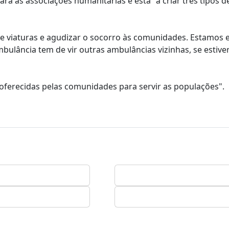
ara as associações humanitárias e está "a criar três tipos d
e viaturas e agudizar o socorro às comunidades. Estamos
bulância tem de vir outras ambulâncias vizinhas, se estiv
oferecidas pelas comunidades para servir as populações".