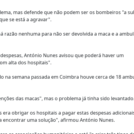
oblema, mas defende que não podem ser os bombeiros "a sub
ue se está a agravar".
há razão nenhuma para não ser devolvida a maca e a ambul
s despesas, António Nunes avisou que poderá haver um
m alta dos hospitais".
mplo na semana passada em Coimbra houve cerca de 18 amb
nções das macas", mas o problema já tinha sido levantado
 era obrigar os hospitais a pagar estas despesas adicionai
 a encontrar uma solução", afirmou António Nunes.