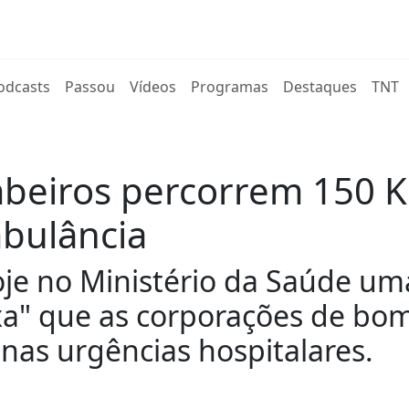
rent)
odcasts
Passou
Vídeos
Programas
Destaques
TNT
mbeiros percorrem 150 
bulância
e no Ministério da Saúde uma
xa" que as corporações de bom
nas urgências hospitalares.