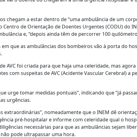
ados chegam a estar dentro de “uma ambulância de um corp
do Centro de Orientação de Doentes Urgentes (CODU) do I
bulância e, “depois ainda têm de percorrer 100 quilómetro
ões em que as ambulâncias dos bombeiros vão à porta do hos
.
de AVC foi criada para que haja uma celeridade, mas agora
es com suspeitas de AVC (Acidente Vascular Cerebral) a 
 que urge tomar medidas pontuais”, indicando que “já pass
as urgências.
das extraordinárias”, nomeadamente que o INEM dê orienta
ncia pré-hospitalar e informe com celeridade qual o hospi
iligências necessárias para que as ambulâncias sejam libe
e não pode ultrapassar uma hora.