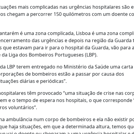
ituações mais complicadas nas urgências hospitalares são 
ros chegam a percorrer 150 quilómetros com um doente c
 Santarém é uma zona complicada, Lisboa é uma zona compl
e encerramento das urgências e depois na região da Guarda
que estavam para ir para o hospital da Guarda, vão para a
 da Liga dos Bombeiros Portugueses (LBP).
es da LBP terem entregado no Ministério da Saúde uma carta
corporações de bombeiros estão a passar por causa dos
tuações diárias e periódicas”.
ospitalares têm provocado “uma situação de crise nas co
rem e o tempo de espera nos hospitais, o que corresponde 
os voluntários”.
ma ambulância num corpo de bombeiros e ela não existir p
que haja situações, em que a determinada altura, temos qu
ue vai o doente ou chegaram a uma urgência hospitalar e 