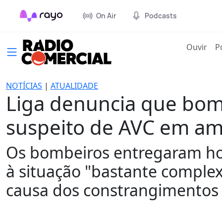
On Air
Podcasts
(cur
Ouvir
P
NOTÍCIAS
|
ATUALIDADE
Liga denuncia que bo
suspeito de AVC em am
Os bombeiros entregaram hoj
à situação "bastante comple
causa dos constrangimentos 