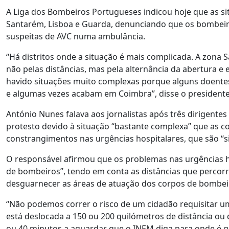
A Liga dos Bombeiros Portugueses indicou hoje que as s
Santarém, Lisboa e Guarda, denunciando que os bombei
suspeitas de AVC numa ambulância.
“Há distritos onde a situação é mais complicada. A zona
não pelas distâncias, mas pela alternância da abertura 
havido situações muito complexas porque alguns doentes 
e algumas vezes acabam em Coimbra”, disse o presidente
António Nunes falava aos jornalistas após três dirigent
protesto devido à situação “bastante complexa” que as 
constrangimentos nas urgências hospitalares, que são “si
O responsável afirmou que os problemas nas urgências h
de bombeiros”, tendo em conta as distâncias que percor
desguarnecer as áreas de atuação dos corpos de bombeir
“Não podemos correr o risco de um cidadão requisitar u
está deslocada a 150 ou 200 quilómetros de distância ou 
ou 40 minutos a aguardar que o INEM diga para onde é q