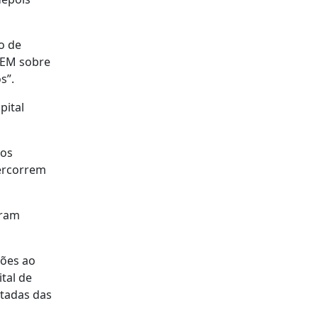
o de
NEM sobre
s”.
pital
 os
percorrem
aram
ções ao
tal de
rtadas das