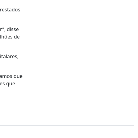
prestados
”, disse
ilhões de
talares,
ríamos que
tes que