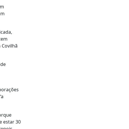
em
om
icada,
 tem
 Covilhã
 de
rporações
“a
orque
e estar 30
depois