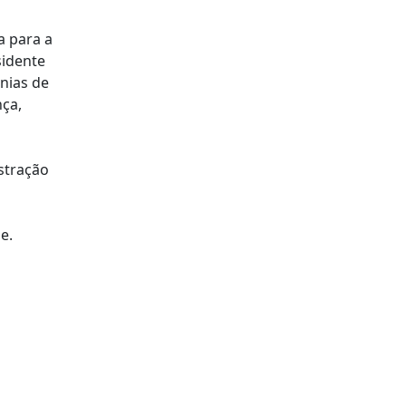
a para a
sidente
nias de
ça,
stração
e.