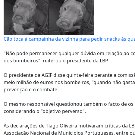
Cão toca à campainha da vizinha para pedir snacks às q
"Não pode permanecer qualquer dúvida em relação ao com
dos bombeiros", reiterou o presidente da LBP.
O presidente da AGIF disse quinta-feira perante a comiss
meio milhão de euros nos bombeiros, "quando não gastam 
prevenção e o combate.
O mesmo responsável questionou também o facto de os 
considerando o "objetivo perverso".
As declarações de Tiago Oliveira motivaram críticas da L
Associação Nacional de Municípios Portugueses, entre ou