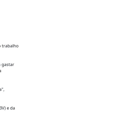
o trabalho
a gastar
a
a",
BV) e da