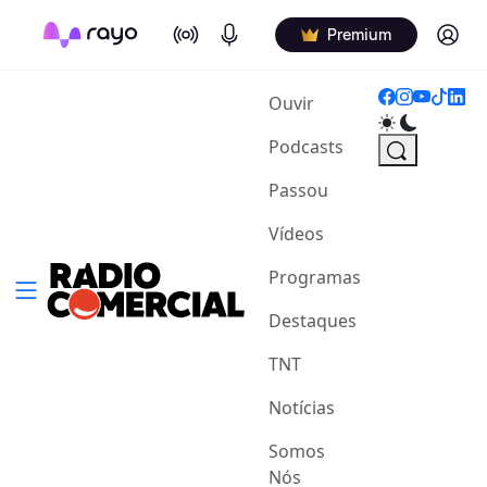
On Air
Podcasts
Log in
Premium
(current)
Ouvir
Podcasts
Passou
Vídeos
Programas
Destaques
TNT
Notícias
Somos
Nós