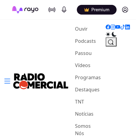
On Air
Podcasts
Log in
Premium
(current)
Ouvir
Podcasts
Passou
Vídeos
Programas
Destaques
TNT
Notícias
Somos
Nós