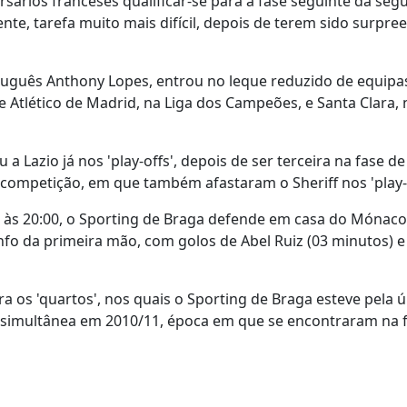
ários franceses qualificar-se para a fase seguinte da seg
te, tarefa muito mais difícil, depois de terem sido surpre
tuguês Anthony Lopes, entrou no leque reduzido de equipa
e Atlético de Madrid, na Liga dos Campeões, e Santa Clara, 
 a Lazio já nos 'play-offs', depois de ser terceira na fase d
ompetição, em que também afastaram o Sheriff nos 'play-o
 às 20:00, o Sporting de Braga defende em casa do Mónaco 
o da primeira mão, com golos de Abel Ruiz (03 minutos) e 
 os 'quartos', nos quais o Sporting de Braga esteve pela ú
 simultânea em 2010/11, época em que se encontraram na f