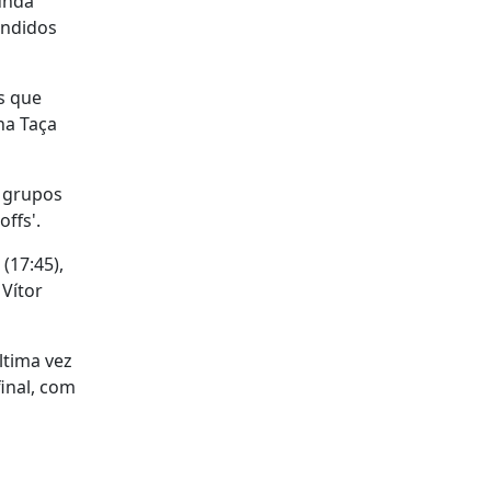
unda
endidos
s que
na Taça
e grupos
ffs'.
(17:45),
Vítor
ltima vez
inal, com