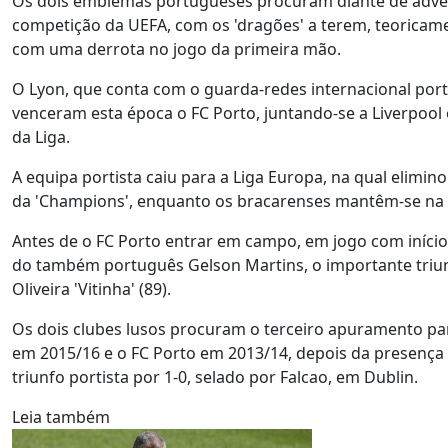
Os dois emblemas portugueses procuram diante de advers
competição da UEFA, com os 'dragões' a terem, teoricamen
com uma derrota no jogo da primeira mão.
O Lyon, que conta com o guarda-redes internacional por
venceram esta época o FC Porto, juntando-se a Liverpool 
da Liga.
A equipa portista caiu para a Liga Europa, na qual eliminou
da 'Champions', enquanto os bracarenses mantêm-se na c
Antes de o FC Porto entrar em campo, em jogo com início
do também português Gelson Martins, o importante triunf
Oliveira 'Vitinha' (89).
Os dois clubes lusos procuram o terceiro apuramento para
em 2015/16 e o FC Porto em 2013/14, depois da presença
triunfo portista por 1-0, selado por Falcao, em Dublin.
Leia também