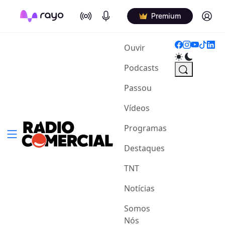
On Air
Podcasts
Log in
Premium
(current)
Ouvir
Podcasts
Passou
Vídeos
Programas
Destaques
TNT
Notícias
Somos
Nós