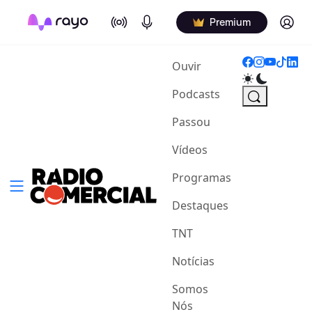
On Air
Podcasts
Log in
Premium
(current)
Ouvir
Podcasts
Passou
Vídeos
Programas
Destaques
TNT
Notícias
Somos
Nós