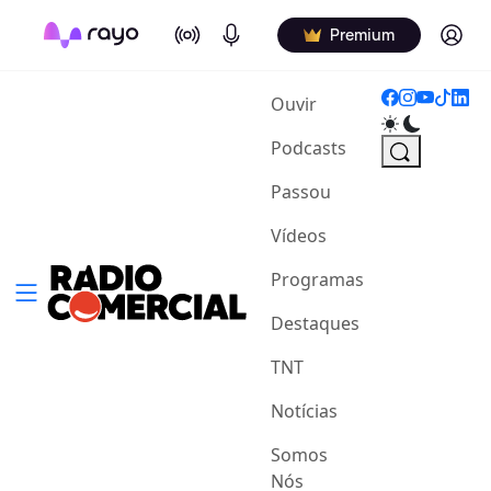
On Air
Podcasts
Log in
Premium
(current)
Ouvir
Podcasts
Passou
Vídeos
Programas
Destaques
TNT
Notícias
Somos
Nós