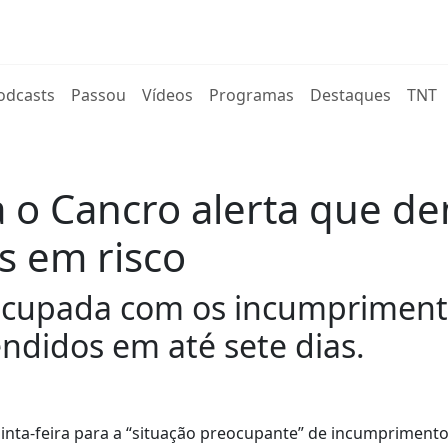
rent)
odcasts
Passou
Vídeos
Programas
Destaques
TNT
a o Cancro alerta que d
s em risco
eocupada com os incumpriment
tendidos em até sete dias.
uinta-feira para a “situação preocupante” de incumpriment