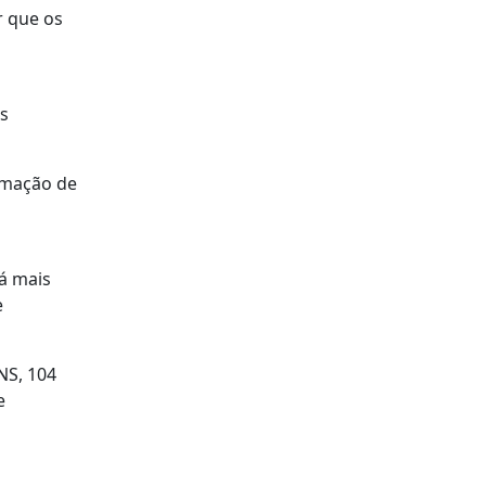
r que os
s
rmação de
á mais
e
NS, 104
e