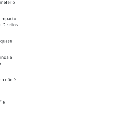
ometer o
 impacto
s Direitos
 quase
inda a
o
co não é
” e