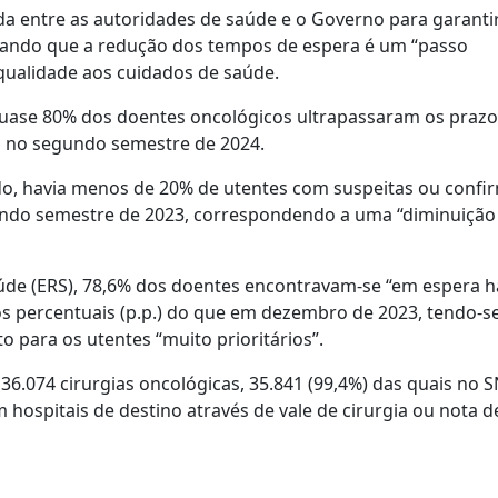
da entre as autoridades de saúde e o Governo para garanti
egando que a redução dos tempos de espera é um “passo
ualidade aos cuidados de saúde.
quase 80% dos doentes oncológicos ultrapassaram os prazo
ta no segundo semestre de 2024.
o, havia menos de 20% de utentes com suspeitas ou confi
egundo semestre de 2023, correspondendo a uma “diminuição
úde (ERS), 78,6% dos doentes encontravam-se “em espera h
s percentuais (p.p.) do que em dezembro de 2023, tendo-s
para os utentes “muito prioritários”.
6.074 cirurgias oncológicas, 35.841 (99,4%) das quais no S
 hospitais de destino através de vale de cirurgia ou nota d