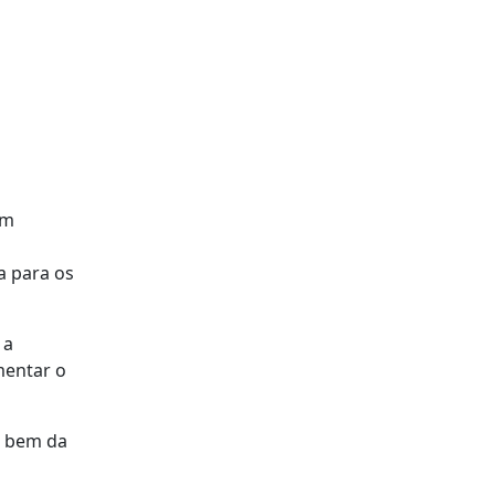
om
a para os
 a
mentar o
a bem da