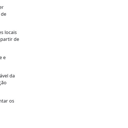
er
 de
s locais
partir de
e e
ável da
ção
ntar os