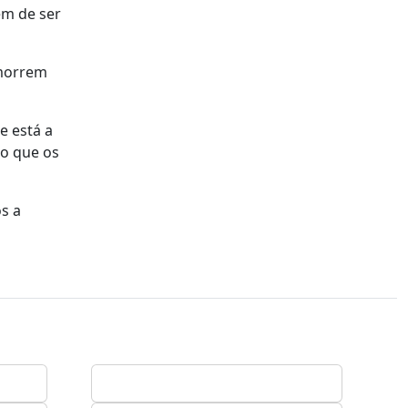
em de ser
 morrem
e está a
to que os
s a