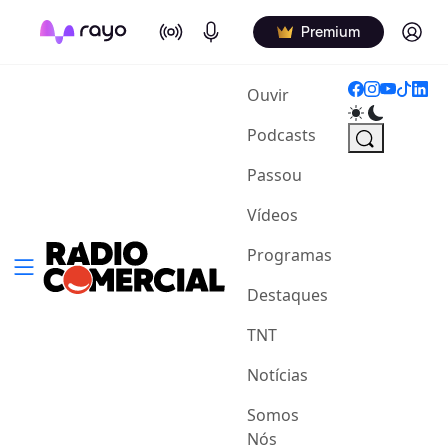
On Air
Podcasts
Log in
Premium
(current)
Ouvir
Podcasts
Passou
Vídeos
Programas
Destaques
TNT
Notícias
Somos
Nós