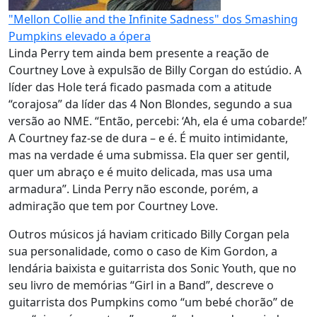
"Mellon Collie and the Infinite Sadness" dos Smashing
Pumpkins elevado a ópera
Linda Perry tem ainda bem presente a reação de
Courtney Love à expulsão de Billy Corgan do estúdio. A
líder das Hole terá ficado pasmada com a atitude
“corajosa” da líder das 4 Non Blondes, segundo a sua
versão ao NME. “Então, percebi: ‘Ah, ela é uma cobarde!’
A Courtney faz-se de dura – e é. É muito intimidante,
mas na verdade é uma submissa. Ela quer ser gentil,
quer um abraço e é muito delicada, mas usa uma
armadura”. Linda Perry não esconde, porém, a
admiração que tem por Courtney Love.
Outros músicos já haviam criticado Billy Corgan pela
sua personalidade, como o caso de Kim Gordon, a
lendária baixista e guitarrista dos Sonic Youth, que no
seu livro de memórias “Girl in a Band”, descreve o
guitarrista dos Pumpkins como “um bebé chorão” de