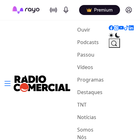
On Air
Podcasts
Log in
Premium
(current)
Ouvir
Podcasts
Passou
Vídeos
Programas
Destaques
TNT
Notícias
Somos
Nós