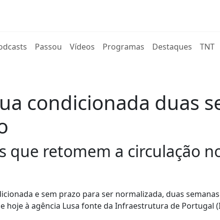
rent)
odcasts
Passou
Vídeos
Programas
Destaques
TNT
inua condicionada duas 
o
as que retomem a circulação n
ondicionada e sem prazo para ser normalizada, duas semanas
e hoje à agência Lusa fonte da Infraestrutura de Portugal (I