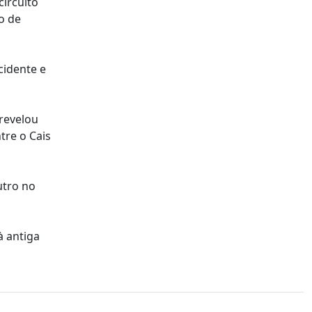
circuito
o de
cidente e
revelou
tre o Cais
utro no
à antiga