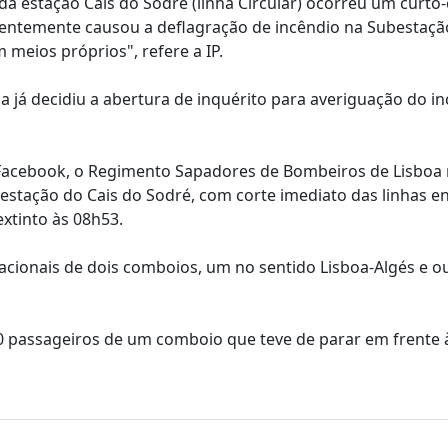
a estação Cais do Sodré (linha Circular) ocorreu um curto-
ntemente causou a deflagração de incêndio na Subestaçã
 meios próprios", refere a IP.
 já decidiu a abertura de inquérito para averiguação do in
l Facebook, o Regimento Sapadores de Bombeiros de Lisboa 
stação do Cais do Sodré, com corte imediato das linhas en
xtinto às 08h53.
racionais de dois comboios, um no sentido Lisboa-Algés e o
0 passageiros de um comboio que teve de parar em frente 