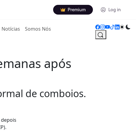
Premium
Log in
Notícias
Somos Nós
semanas após
ormal de comboios.
 depois
P).