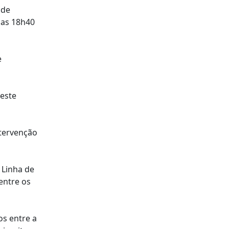
 de
 as 18h40
e
este
ntervenção
 Linha de
entre os
os entre a