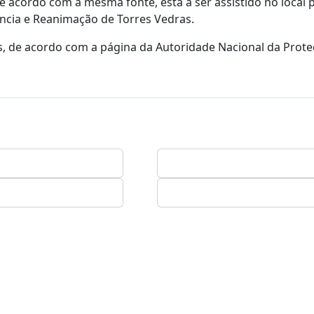
 acordo com a mesma fonte, está a ser assistido no local 
ência e Reanimação de Torres Vedras.
os, de acordo com a página da Autoridade Nacional da Proteç