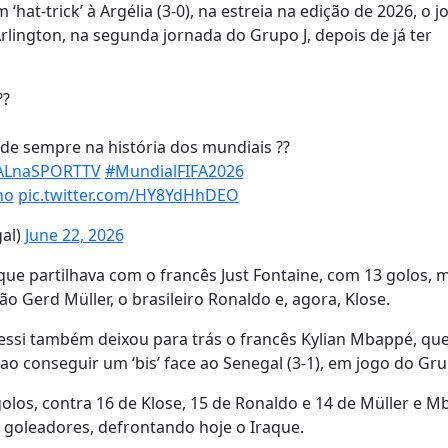
at-trick’ à Argélia (3-0), na estreia na edição de 2026, o 
rlington, na segunda jornada do Grupo J, depois de já ter
??
de sempre na história dos mundiais ??
LnaSPORTTV
#MundialFIFA2026
no
pic.twitter.com/HY8YdHhDEO
gal)
June 22, 2026
ue partilhava com o francês Just Fontaine, com 13 golos, 
 Gerd Müller, o brasileiro Ronaldo e, agora, Klose.
ssi também deixou para trás o francês Kylian Mbappé, que 
ao conseguir um ‘bis’ face ao Senegal (3-1), em jogo do Gru
olos, contra 16 de Klose, 15 de Ronaldo e 14 de Müller e M
 goleadores, defrontando hoje o Iraque.