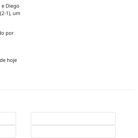
e e Diego
(2-1), um
do por
ode hoje