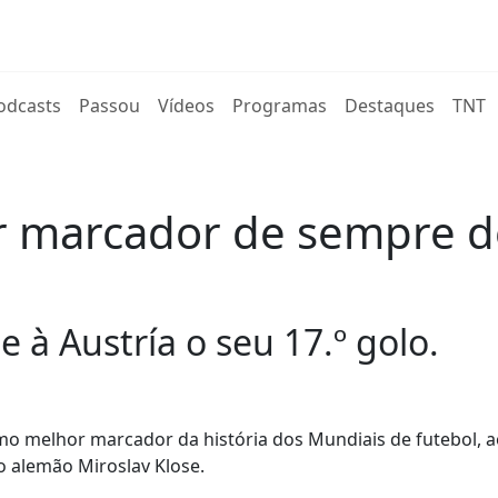
rent)
odcasts
Passou
Vídeos
Programas
Destaques
TNT
r marcador de sempre do
 à Austría o seu 17.º golo.
omo melhor marcador da história dos Mundiais de futebol, 
 o alemão Miroslav Klose.