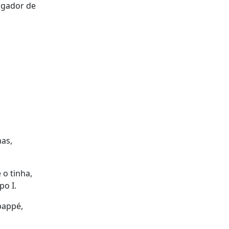
jogador de
mas,
o tinha,
po I.
bappé,