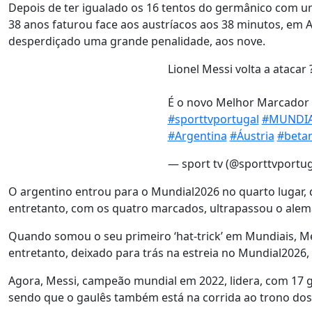
Depois de ter igualado os 16 tentos do germânico com um ‘h
38 anos faturou face aos austríacos aos 38 minutos, em A
desperdiçado uma grande penalidade, aos nove.
Lionel Messi volta a atacar 
É o novo Melhor Marcador 
#sporttvportugal
#MUNDIA
#Argentina
#Áustria
#beta
— sport tv (@sporttvportu
O argentino entrou para o Mundial2026 no quarto lugar, q
entretanto, com os quatro marcados, ultrapassou o alemão
Quando somou o seu primeiro ‘hat-trick’ em Mundiais, Me
entretanto, deixado para trás na estreia no Mundial2026, 
Agora, Messi, campeão mundial em 2022, lidera, com 17 g
sendo que o gaulês também está na corrida ao trono dos