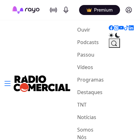
On Air
Podcasts
Log in
Premium
(current)
Ouvir
Podcasts
Passou
Vídeos
Programas
Destaques
TNT
Notícias
Somos
Nós