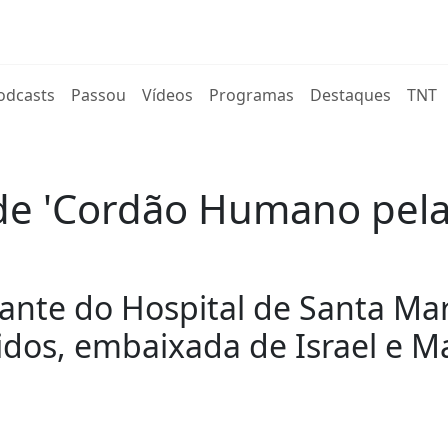
rent)
odcasts
Passou
Vídeos
Programas
Destaques
TNT
de 'Cordão Humano pela 
iante do Hospital de Santa Mar
dos, embaixada de Israel e M