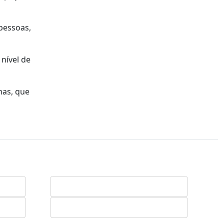
pessoas,
nível de
mas, que