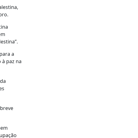
lestina,
bro.
tina
sem
estina”.
para a
 à paz na
 da
es
 breve
, em
cupação