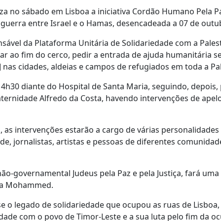
 no sábado em Lisboa a iniciativa Cordão Humano Pela Pa
a guerra entre Israel e o Hamas, desencadeada a 07 de outu
vel da Plataforma Unitária de Solidariedade com a Pales
r ao fim do cerco, pedir a entrada de ajuda humanitária 
a] nas cidades, aldeias e campos de refugiados em toda a Pal
h30 diante do Hospital de Santa Maria, seguindo, depois, 
ternidade Alfredo da Costa, havendo intervenções de apelo
as intervenções estarão a cargo de várias personalidades
úde, jornalistas, artistas e pessoas de diferentes comunidad
não-governamental Judeus pela Paz e pela Justiça, fará uma
Dima Mohammed.
e o legado de solidariedade que ocupou as ruas de Lisboa
dade com o povo de Timor-Leste e a sua luta pelo fim da o