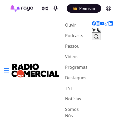
On Air
Podcasts
Log in
Premium
(current)
Ouvir
Podcasts
Passou
Vídeos
Programas
Destaques
TNT
Notícias
Somos
Nós