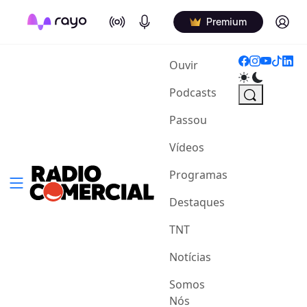
On Air
Podcasts
Log in
Premium
(current)
Ouvir
Podcasts
Passou
Vídeos
Programas
Destaques
TNT
Notícias
Somos
Nós