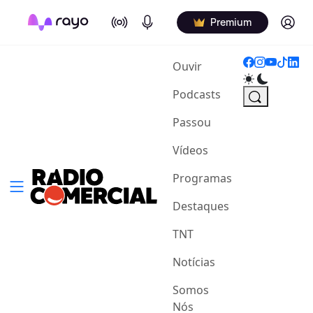
On Air
Podcasts
Log in
Premium
(current)
Ouvir
Podcasts
Passou
Vídeos
Programas
Destaques
TNT
Notícias
Somos
Nós