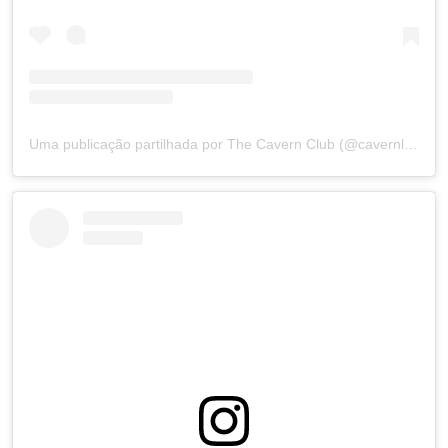
Uma publicação partilhada por The Cavern Club (@cavernliverpool)