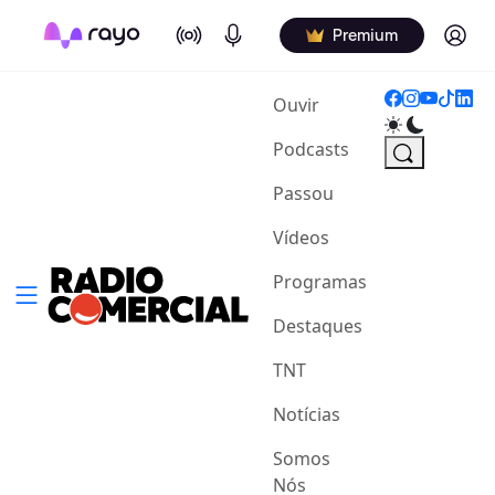
On Air
Podcasts
Log in
Premium
(current)
Ouvir
Podcasts
Passou
Vídeos
Programas
Destaques
TNT
Notícias
Somos
Nós