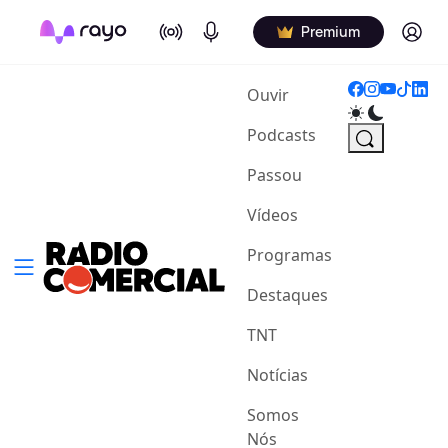
On Air
Podcasts
Log in
Premium
(current)
Ouvir
Podcasts
Passou
Vídeos
Programas
Destaques
TNT
Notícias
Somos
Nós