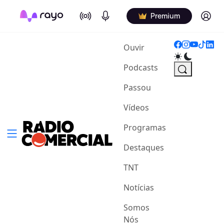
On Air
Podcasts
Log in
Premium
(current)
Ouvir
Podcasts
Passou
Vídeos
Programas
Destaques
TNT
Notícias
Somos
Nós