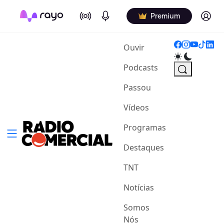
On Air
Podcasts
Log in
Premium
(current)
Ouvir
Podcasts
Passou
Vídeos
Programas
Destaques
TNT
Notícias
Somos
Nós