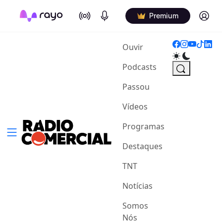
On Air
Podcasts
Log in
Premium
(current)
Ouvir
Podcasts
Passou
Vídeos
Programas
Destaques
TNT
Notícias
Somos
Nós