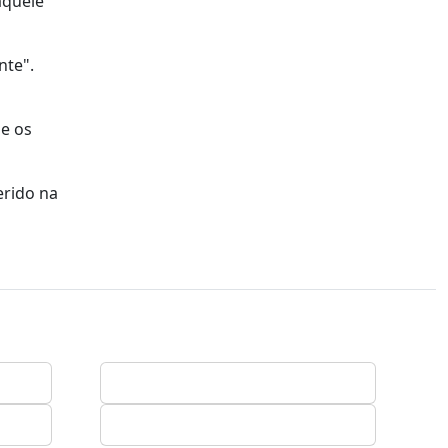
aquele
nte".
e os
erido na