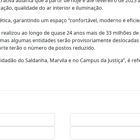
tiva adianta que a partir de hoje e até fevereiro de 2023 
ação, qualidade do ar interior e iluminação.
gética, garantindo um espaço “confortável, moderno e eficie
e realizou ao longo de quase 24 anos mais de 33 milhões de
mas algumas entidades serão provisoriamente deslocadas 
orte terão o número de postos reduzido.
idadão do Saldanha, Marvila e no Campus da Justiça”, é ref