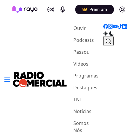
On Air
Podcasts
Log in
Premium
(current)
Ouvir
Podcasts
Passou
Vídeos
Programas
Destaques
TNT
Notícias
Somos
Nós