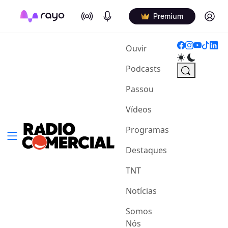
On Air
Podcasts
Log in
Premium
(current)
Ouvir
Podcasts
Passou
Vídeos
Programas
Destaques
TNT
Notícias
Somos
Nós