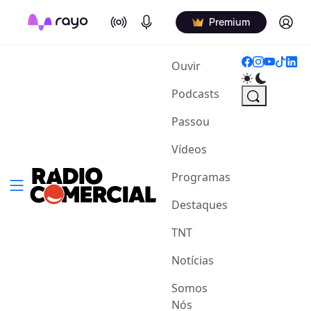
On Air
Podcasts
Log in
Premium
(current)
Ouvir
Podcasts
Passou
Vídeos
Programas
Destaques
TNT
Notícias
Somos
Nós