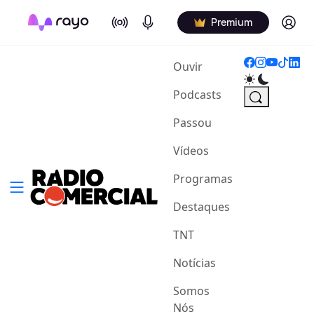
On Air
Podcasts
Log in
Premium
(current)
Ouvir
Podcasts
Passou
Vídeos
Programas
Destaques
TNT
Notícias
Somos
Nós