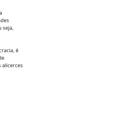
a
ades
 seja,
racia, é
de
 alicerces