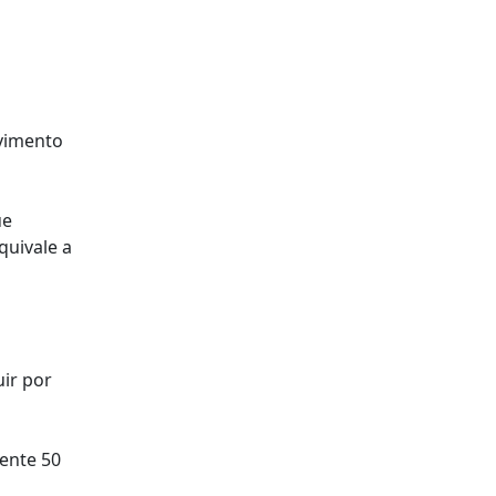
lvimento
ue
quivale a
ir por
mente 50