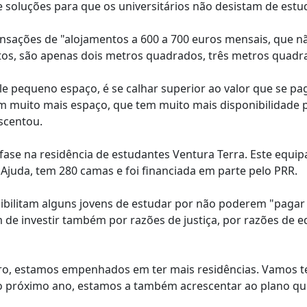
e soluções para que os universitários não desistam de estud
sações de "alojamentos a 600 a 700 euros mensais, que n
os, são apenas dois metros quadrados, três metros quadr
ele pequeno espaço, é se calhar superior ao valor que se p
em muito mais espaço, que tem muito mais disponibilidade 
escentou.
ase na residência de estudantes Ventura Terra. Este equi
 Ajuda, tem 280 camas e foi financiada em parte pelo PRR.
sibilitam alguns jovens de estudar por não poderem "pagar
êm de investir também por razões de justiça, por razões de 
o, estamos empenhados em ter mais residências. Vamos te
o próximo ano, estamos a também acrescentar ao plano que