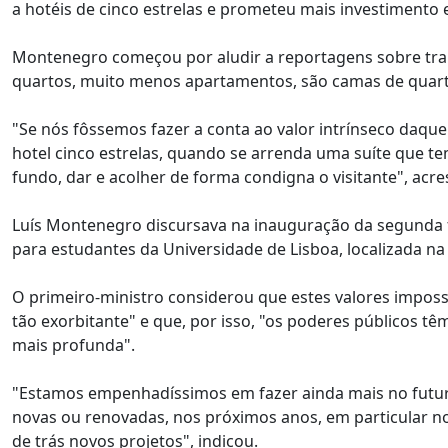
a hotéis de cinco estrelas e prometeu mais investimento 
Montenegro começou por aludir a reportagens sobre tran
quartos, muito menos apartamentos, são camas de quart
"Se nós fôssemos fazer a conta ao valor intrínseco daqu
hotel cinco estrelas, quando se arrenda uma suíte que t
fundo, dar e acolher de forma condigna o visitante", acr
Luís Montenegro discursava na inauguração da segunda f
para estudantes da Universidade de Lisboa, localizada na
O primeiro-ministro considerou que estes valores impos
tão exorbitante" e que, por isso, "os poderes públicos t
mais profunda".
"Estamos empenhadíssimos em fazer ainda mais no futur
novas ou renovadas, nos próximos anos, em particular n
de trás novos projetos", indicou.