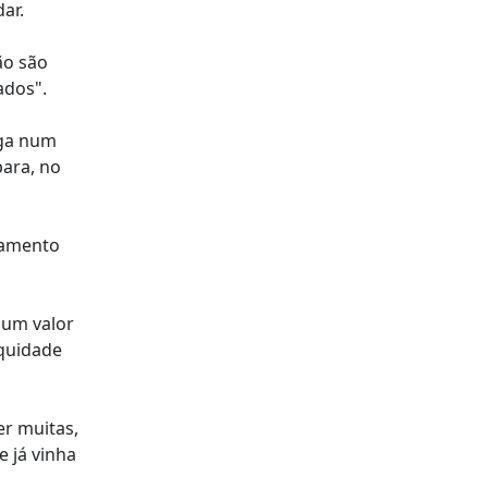
ar.
ão são
ados".
aga num
para, no
pamento
 um valor
equidade
r muitas,
 já vinha