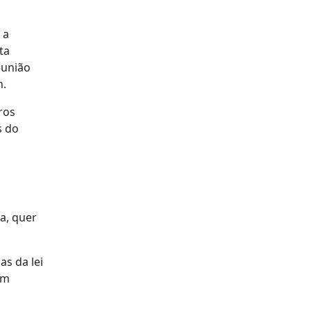
 a
ta
eunião
m.
ros
s do
a, quer
as da lei
em