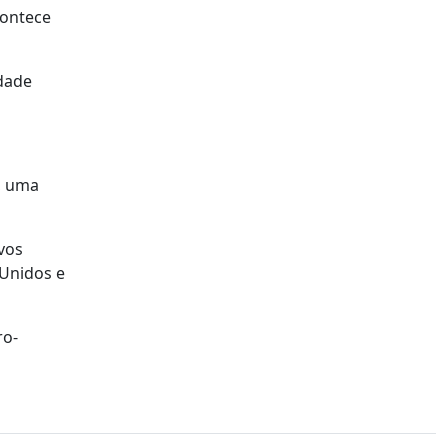
contece
idade
a, uma
vos
 Unidos e
ro-