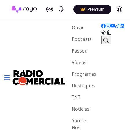
On Air
Podcasts
Log in
Premium
(current)
Ouvir
Podcasts
Passou
Vídeos
Programas
Destaques
TNT
Notícias
Somos
Nós