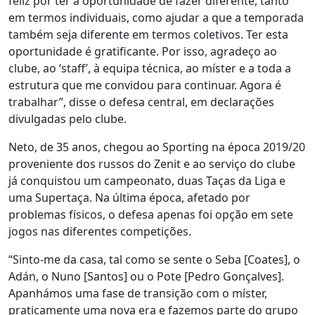
feliz por ter a oportunidade de fazer diferente, tanto
em termos individuais, como ajudar a que a temporada
também seja diferente em termos coletivos. Ter esta
oportunidade é gratificante. Por isso, agradeço ao
clube, ao ‘staff’, à equipa técnica, ao míster e a toda a
estrutura que me convidou para continuar. Agora é
trabalhar”, disse o defesa central, em declarações
divulgadas pelo clube.
Neto, de 35 anos, chegou ao Sporting na época 2019/20
proveniente dos russos do Zenit e ao serviço do clube
já conquistou um campeonato, duas Taças da Liga e
uma Supertaça. Na última época, afetado por
problemas físicos, o defesa apenas foi opção em sete
jogos nas diferentes competições.
“Sinto-me da casa, tal como se sente o Seba [Coates], o
Adán, o Nuno [Santos] ou o Pote [Pedro Gonçalves].
Apanhámos uma fase de transição com o míster,
praticamente uma nova era e fazemos parte do grupo