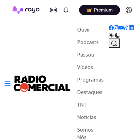
On Air
Podcasts
Log in
Premium
(current)
Ouvir
Podcasts
Passou
Vídeos
Programas
Destaques
TNT
Notícias
Somos
Nós