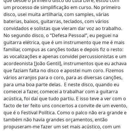
que desde o primeiro disco do Luta Livre, estou com
um processo de simplificação em curso. No primeiro
disco, usei muita artilharia, com samples, várias
baterias, baixos, guitarras, teclados, com vários
convidados e solistas que vieram dar voz ao trabalho.
No segundo disco, o “Defesa Pessoal”, eu peguei na
guitarra elétrica, que é um instrumento que me é mais
familiar, compus as canções todas e depois fiz o resto:
as vocalizações e apenas convidei percussionistas e um
acordeonista [João Gentil], instrumentos que eu achava
que faziam falta no disco e apostei num coro. Fizemos
vários arranjos para o coro, para as diversas canções,
para uma boa parte delas. E neste disco, quando eu
comecei a fazer, comecei a trabalhar com a guitarra
acústica, foi daí que tudo partiu. E isso teve a ver com o
facto de ter feito uns concertos a convite de um evento,
que é o Festival Política. Como o palco não era grande e
também não havia grandes orçamentos, então
propuseram-me fazer um set mais acústico, com um