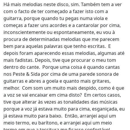
Há mais melodias neste disco, sim. Também tem a ver
com o facto de ter começado a fazer isto com a
guitarra, porque quando tu pegas numa viola e
começas a fazer uns acordes e a cantarolar por cima,
inconscientemente ou espontaneamente, eu vou à
procura de determinadas melodias que me parecem
bem para aquelas palavras que tenho escritas. E
depois foram aparecendo essas melodias, algumas até
mais fadistas. Depois, tive que procurar o meu tom
dentro do cante. Porque uma coisa é quando cantas
nos Peste & Sida por cima de uma parede sonora de
guitarras e abres a goela e quanto mais gritares,
melhor. Com som um muito mais despido, como é que
a voz se vai encaixar em cima disto? Em certos casos,
tive que alterar às vezes as tonalidades das músicas
porque a voz já estava muito para cima, esganiçada, eu
já estava muito para baixo. Então, arranjei aqui um
meio termo, eu barítono, e arranjei aqui um meio
termo em que a tessitura me ficasse confortável.