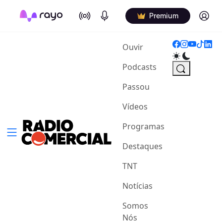
On Air
Podcasts
Log in
Premium
(current)
Ouvir
Podcasts
Passou
Vídeos
Programas
Destaques
TNT
Notícias
Somos
Nós