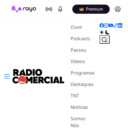
On Air
Podcasts
Log in
Premium
(current)
Ouvir
Podcasts
Passou
Vídeos
Programas
Destaques
TNT
Notícias
Somos
Nós