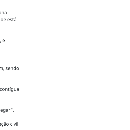
zona
ade está
, e
am, sendo
 contígua
hegar",
ção civil