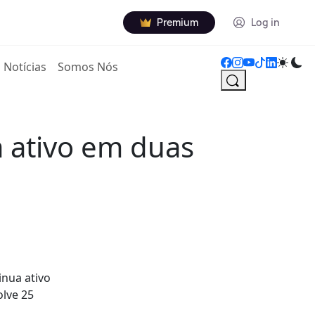
Premium
Log in
Notícias
Somos Nós
a ativo em duas
inua ativo
olve 25