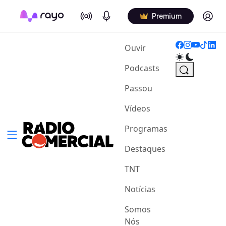
On Air
Podcasts
Log in
Premium
(current)
Ouvir
Podcasts
Passou
Vídeos
Programas
Destaques
TNT
Notícias
Somos
Nós