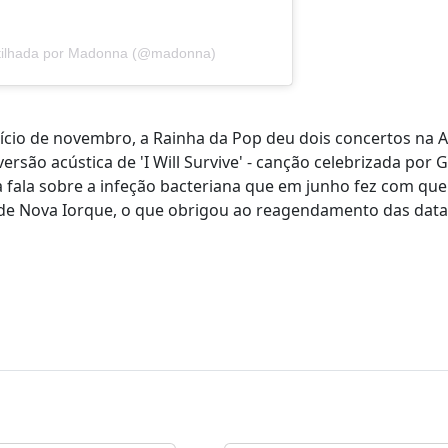
tilhada por Madonna (@madonna)
ício de novembro, a Rainha da Pop deu dois concertos na Al
são acústica de 'I Will Survive' - canção celebrizada por G
ala sobre a infeção bacteriana que em junho fez com que 
l de Nova Iorque, o que obrigou ao reagendamento das data