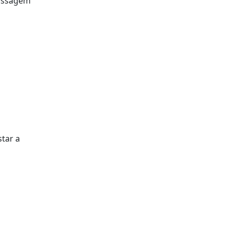
passagem
star a