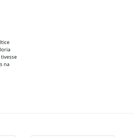
tice
loria
tivesse
s na