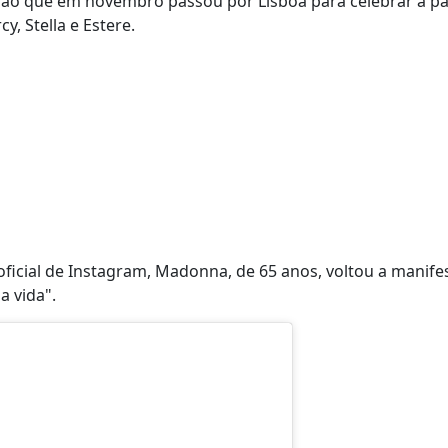
ssão que em novembro passou por Lisboa para celebrar a 
y, Stella e Estere.
ficial de Instagram, Madonna, de 65 anos, voltou a manife
a vida".