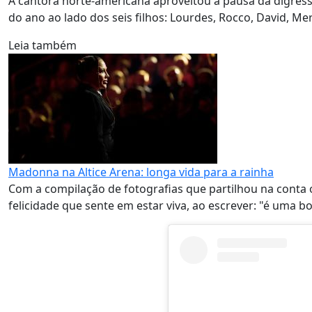
A cantora norte-americana aproveitou a pausa da digre
do ano ao lado dos seis filhos: Lourdes, Rocco, David, Merc
Leia também
Madonna na Altice Arena: longa vida para a rainha
Com a compilação de fotografias que partilhou na conta o
felicidade que sente em estar viva, ao escrever: "é uma bo