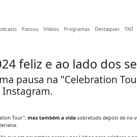
rent)
odcasts
Passou
Vídeos
Programas
Destaques
TNT
 feliz e ao lado dos sei
uma pausa na "Celebration Tou
e Instagram.
ation Tour",
mas também a vida
sobretudo depois de no v
teriana.