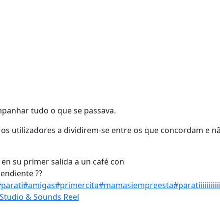
ompanhar tudo o que se passava.
os utilizadores a dividirem-se entre os que concordam e n
 en su primer salida a un café con
endiente ??
parati
#amigas
#primercita
#mamasiempreesta
#paratiiiiiiiiiiiiii
 Studio & Sounds Reel