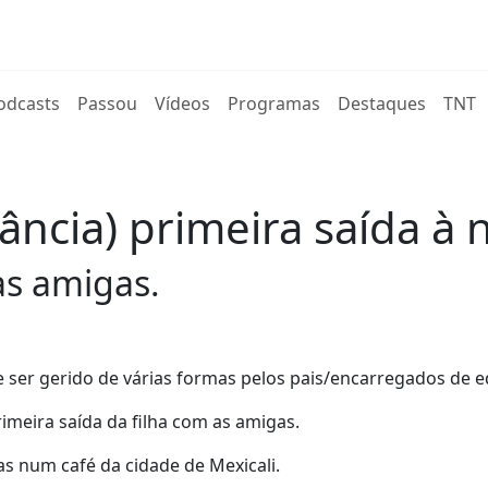
rent)
odcasts
Passou
Vídeos
Programas
Destaques
TNT
cia) primeira saída à no
as amigas.
e ser gerido de várias formas pelos pais/encarregados de 
meira saída da filha com as amigas.
s num café da cidade de Mexicali.