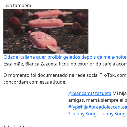
Leia também
Cidade italiana quer proibir gelados depois da meia-noite
Esta mãe, Blanca Zazueta ficou no exterior do café a ac
O momento foi documentado na rede social Tik-Tok, com 
concordam com esta atitude.
@blancamtzzazueta
Mi hija
amigas, mamá siempre al p
#fyp
#hija
#preadolescente
#
? Funny Song - Funny Song