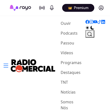
On Air
Podcasts
Log in
Premium
(current)
Ouvir
Podcasts
Passou
Vídeos
Programas
Destaques
TNT
Notícias
Somos
Nós