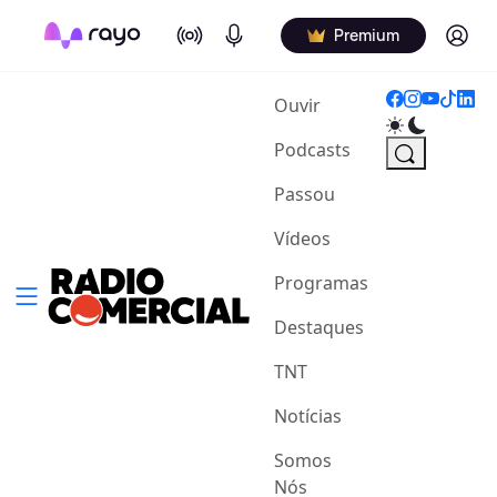
On Air
Podcasts
Log in
Premium
(current)
Ouvir
Podcasts
Passou
Vídeos
Programas
Destaques
TNT
Notícias
Somos
Nós