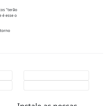
tos "terão
e é esse o
etorno