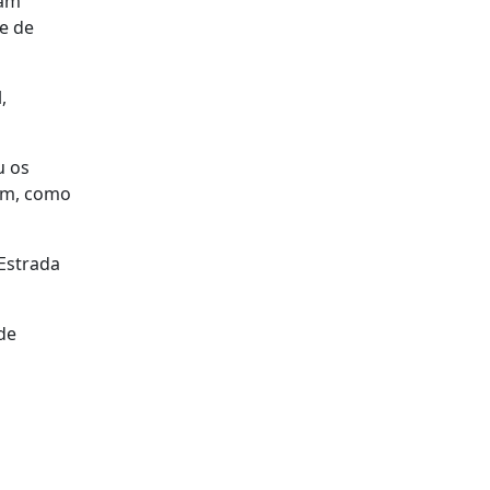
ram
e de
,
u os
gem, como
 Estrada
de