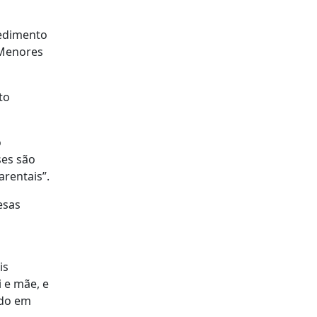
cedimento
 Menores
to
o
ses são
rentais”.
esas
is
 e mãe, e
ado em