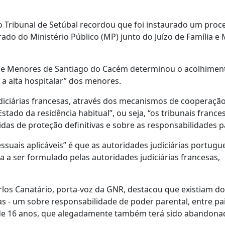
 Tribunal de Setúbal recordou que foi instaurado um pro
ado do Ministério Público (MP) junto do Juízo de Família e
ília e Menores de Santiago do Cacém determinou o acolhimen
s a alta hospitalar” dos menores.
udiciárias francesas, através dos mecanismos de cooperaçã
Estado da residência habitual”, ou seja, “os tribunais france
as de proteção definitivas e sobre as responsabilidades pa
suais aplicáveis” é que as autoridades judiciárias portugu
 a ser formulado pelas autoridades judiciárias francesas,
arlos Canatário, porta-voz da GNR, destacou que existiam do
 - um sobre responsabilidade de poder parental, entre pai
o de 16 anos, que alegadamente também terá sido abandon