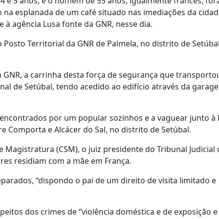
4 e 5 anos, e o homem de 55 anos, igualmente francês, fo
m na esplanada de um café situado nas imediações da cidad
e à agência Lusa fonte da GNR, nesse dia.
Posto Territorial da GNR de Palmela, no distrito de Setúbal
 GNR, a carrinha desta força de segurança que transporto
unal de Setúbal, tendo acedido ao edifício através da gara
m encontrados por um popular sozinhos e a vaguear junto à
e Comporta e Alcácer do Sal, no distrito de Setúbal.
agistratura (CSM), o juiz presidente do Tribunal Judicial 
nores residiam com a mãe em França.
arados, “dispondo o pai de um direito de visita limitado e
itos dos crimes de “violência doméstica e de exposição e