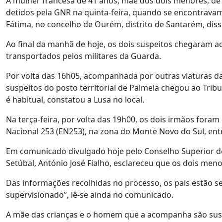
A mulher francesa de 41 anos, mãe dos dois menores, de 
detidos pela GNR na quinta-feira, quando se encontrava
Fátima, no concelho de Ourém, distrito de Santarém, diss
Ao final da manhã de hoje, os dois suspeitos chegaram ao 
transportados pelos militares da Guarda.
Por volta das 16h05, acompanhada por outras viaturas da
suspeitos do posto territorial de Palmela chegou ao Trib
é habitual, constatou a Lusa no local.
Na terça-feira, por volta das 19h00, os dois irmãos fora
Nacional 253 (EN253), na zona do Monte Novo do Sul, entr
Em comunicado divulgado hoje pelo Conselho Superior de M
Setúbal, António José Fialho, esclareceu que os dois me
Das informações recolhidas no processo, os pais estão sep
supervisionado”, lê-se ainda no comunicado.
A mãe das crianças e o homem que a acompanha são suspe