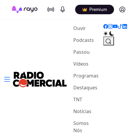
On Air
Podcasts
Log in
Premium
(current)
Ouvir
Podcasts
Passou
Vídeos
Programas
Destaques
TNT
Notícias
Somos
Nós