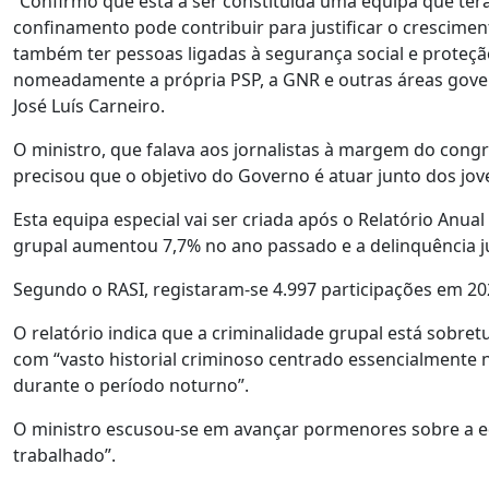
“Confirmo que está a ser constituída uma equipa que ter
confinamento pode contribuir para justificar o crescimen
também ter pessoas ligadas à segurança social e proteção
nomeadamente a própria PSP, a GNR e outras áreas govern
José Luís Carneiro.
O ministro, que falava aos jornalistas à margem do congr
precisou que o objetivo do Governo é atuar junto dos jo
Esta equipa especial vai ser criada após o Relatório Anua
grupal aumentou 7,7% no ano passado e a delinquência ju
Segundo o RASI, registaram-se 4.997 participações em 202
O relatório indica que a criminalidade grupal está sobret
com “vasto historial criminoso centrado essencialmente na
durante o período noturno”.
O ministro escusou-se em avançar pormenores sobre a equ
trabalhado”.