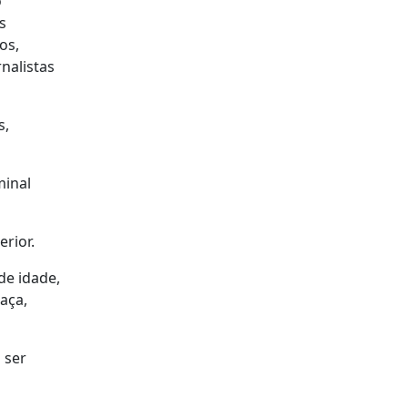
o
s
os,
nalistas
s,
minal
rior.
de idade,
aça,
 ser