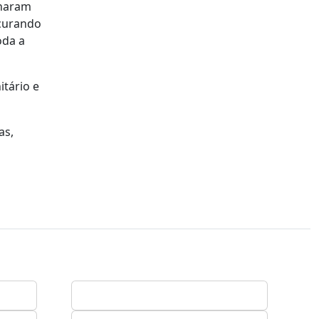
lharam
ocurando
oda a
itário e
as,