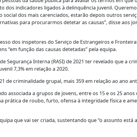
á pessoas da saúde pública para avaliar os termos em que 
to dos indicadores ligados à delinquência juvenil. Queremo
 social dos mais carenciados, estarão depois outros serviç
ativas para procurarmos detetar as causas”, disse aos jor
esso dos inspetores do Serviço de Estrangeiros e Fronteira
vens “em função das causas detetadas” pela equipa.
l de Segurança Interna (RASI) de 2021 ter revelado que a cri
venil 7,3% em relação a 2020.
1 de criminalidade grupal, mais 359 em relação ao ano ante
udo associada a grupos de jovens, entre os 15 e os 25 anos 
 prática de roubo, furto, ofensa à integridade física e ame
ipa que vai ser criada, sustentando que “o assunto está a