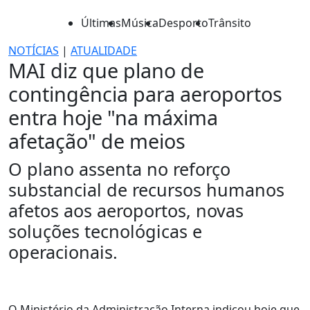
Últimas
Música
Desporto
Trânsito
NOTÍCIAS
|
ATUALIDADE
MAI diz que plano de
contingência para aeroportos
entra hoje "na máxima
afetação" de meios
O plano assenta no reforço
substancial de recursos humanos
afetos aos aeroportos, novas
soluções tecnológicas e
operacionais.
O Ministério da Administração Interna indicou hoje que