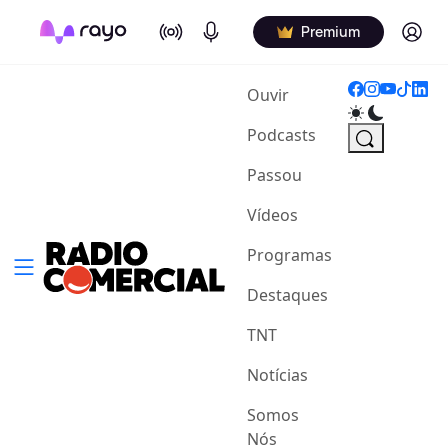
On Air
Podcasts
Log in
Premium
(current)
Ouvir
Podcasts
Passou
Vídeos
Programas
Destaques
TNT
Notícias
Somos
Nós