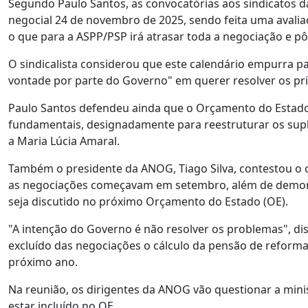
Segundo Paulo Santos, as convocatórias aos sindicatos 
negocial 24 de novembro de 2025, sendo feita uma avaliaçã
o que para a ASPP/PSP irá atrasar toda a negociação e p
O sindicalista considerou que este calendário empurra p
vontade por parte do Governo" em querer resolver os pri
Paulo Santos defendeu ainda que o Orçamento do Estado 
fundamentais, designadamente para reestruturar os supl
a Maria Lúcia Amaral.
Também o presidente da ANOG, Tiago Silva, contestou o c
as negociações começavam em setembro, além de demons
seja discutido no próximo Orçamento do Estado (OE).
"A intenção do Governo é não resolver os problemas", dis
excluído das negociações o cálculo da pensão de reforma
próximo ano.
Na reunião, os dirigentes da ANOG vão questionar a mini
estar incluído no OE.