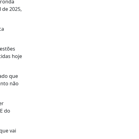
 ronda
l de 2025,
ca
uestões
idas hoje
cado que
unto não
er
OE do
que vai