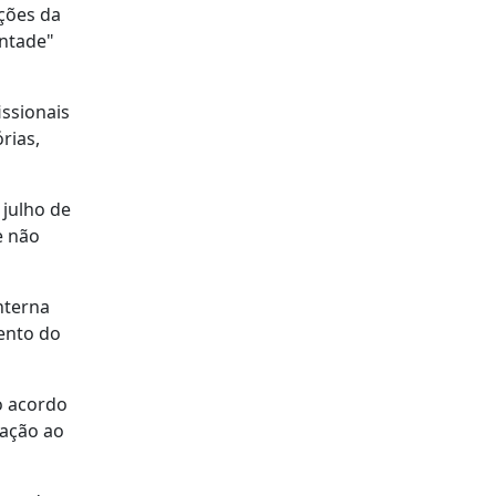
ações da
ontade"
issionais
rias,
 julho de
e não
nterna
ento do
o acordo
lação ao