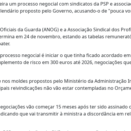
feira um processo negocial com sindicatos da PSP e associ
alendário proposto pelo Governo, acusando-o de "pouca v
Oficiais da Guarda (ANOG) e a Associação Sindical dos Prof
 termina em 24 de novembro, estando as tabelas remunerató
ater.
processo negocial é iniciar o que tinha ficado acordado em
plemento de risco em 300 euros até 2026, negociações qu
e nos moldes propostos pelo Ministério da Administração I
cipais reivindicações não vão estar contempladas no Orçam
 negociações vão começar 15 meses após ter sido assinado 
icando que vai transmitir à ministra a discordância em re