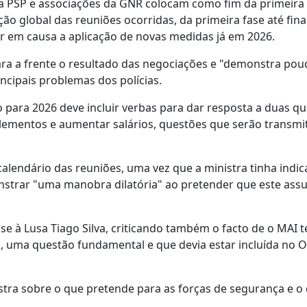
da PSP e associações da GNR colocam como fim da primeira
o global das reuniões ocorridas, da primeira fase até fina
ôr em causa a aplicação de novas medidas já em 2026.
ara a frente o resultado das negociações e "demonstra pou
ncipais problemas dos polícias.
para 2026 deve incluir verbas para dar resposta a duas q
ementos e aumentar salários, questões que serão transmit
alendário das reuniões, uma vez que a ministra tinha indi
trar "uma manobra dilatória" ao pretender que este ass
se à Lusa Tiago Silva, criticando também o facto de o MAI t
, uma questão fundamental e que devia estar incluída no 
stra sobre o que pretende para as forças de segurança e o 