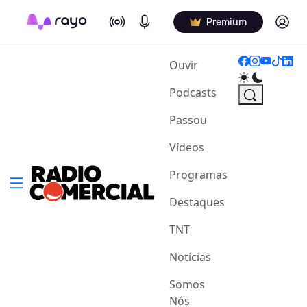
On Air
Podcasts
Log in
Premium
(current)
Ouvir
Podcasts
Passou
Vídeos
Programas
Destaques
TNT
Notícias
Somos
Nós