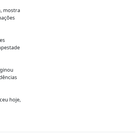
, mostra
rmações
res
empestade
iginou
idências
ceu hoje,