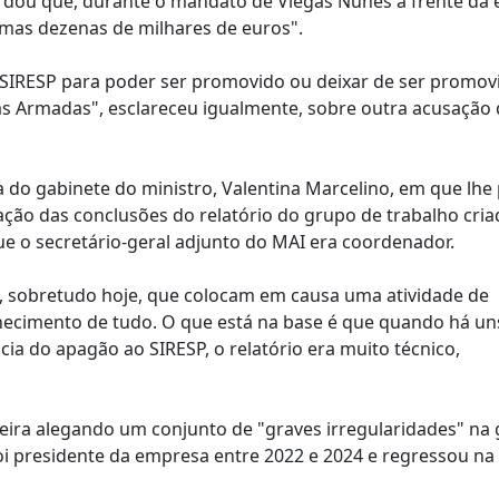
cordou que, durante o mandato de Viegas Nunes à frente da
imas dezenas de milhares de euros".
o SIRESP para poder ser promovido ou deixar de ser promovi
ças Armadas", esclareceu igualmente, sobre outra acusação
ta do gabinete do ministro, Valentina Marcelino, em que lhe
ção das conclusões do relatório do grupo de trabalho cria
e o secretário-geral adjunto do MAI era coordenador.
, sobretudo hoje, que colocam em causa uma atividade de
hecimento de tudo. O que está na base é que quando há un
ia do apagão ao SIRESP, o relatório era muito técnico,
feira alegando um conjunto de "graves irregularidades" na
foi presidente da empresa entre 2022 e 2024 e regressou n