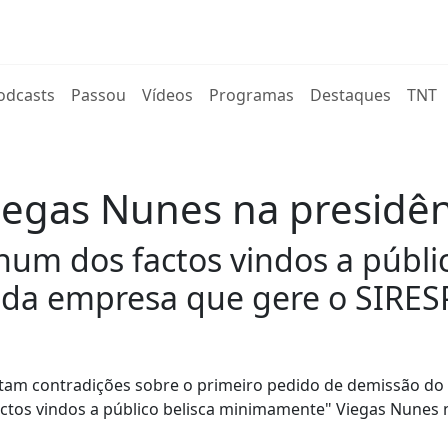
rent)
odcasts
Passou
Vídeos
Programas
Destaques
TNT
iegas Nunes na presidên
hum dos factos vindos a públ
 da empresa que gere o SIRES
stam contradições sobre o primeiro pedido de demissão do
actos vindos a público belisca minimamente" Viegas Nunes 