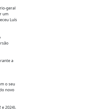
io-geral
er um
eceu Luís
o
ersão
urante a
bem o seu
 do novo
 e 2024).