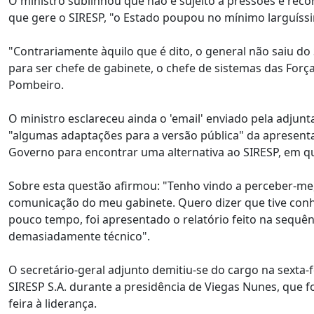
O ministro sublinhou que não é sujeito a pressões e re
que gere o SIRESP, "o Estado poupou no mínimo larguíss
"Contrariamente àquilo que é dito, o general não saiu d
para ser chefe de gabinete, o chefe de sistemas das For
Pombeiro.
O ministro esclareceu ainda o 'email' enviado pela adjun
"algumas adaptações para a versão pública" da apresenta
Governo para encontrar uma alternativa ao SIRESP, em qu
Sobre esta questão afirmou: "Tenho vindo a perceber-me
comunicação do meu gabinete. Quero dizer que tive con
pouco tempo, foi apresentado o relatório feito na sequênc
demasiadamente técnico".
O secretário-geral adjunto demitiu-se do cargo na sexta-
SIRESP S.A. durante a presidência de Viegas Nunes, que 
feira à liderança.