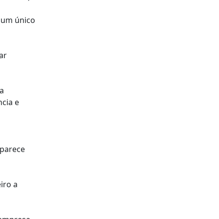
á um único
ar
ua
cia e
"parece
iro a