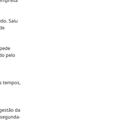
 empresa
do. Saiu
 de
 pede
do pelo
s tempos,
 gestão da
a segunda-