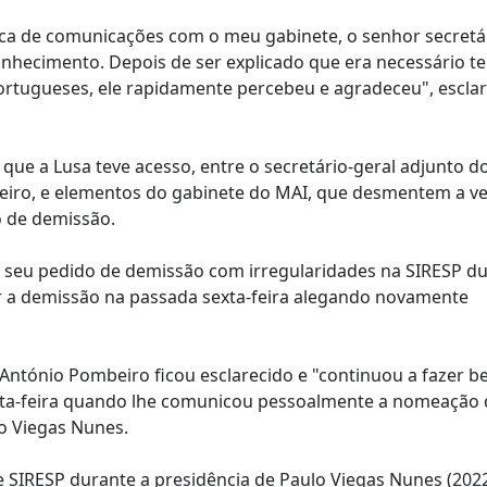
ca de comunicações com o meu gabinete, o senhor secretár
nhecimento. Depois de ser explicado que era necessário t
ortugueses, ele rapidamente percebeu e agradeceu", esclar
 que a Lusa teve acesso, entre o secretário-geral adjunto d
beiro, e elementos do gabinete do MAI, que desmentem a v
o de demissão.
 o seu pedido de demissão com irregularidades na SIRESP d
r a demissão na passada sexta-feira alegando novamente
, António Pombeiro ficou esclarecido e "continuou a fazer 
xta-feira quando lhe comunicou pessoalmente a nomeação
o Viegas Nunes.
de SIRESP durante a presidência de Paulo Viegas Nunes (2022