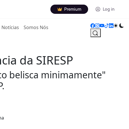
Premium
Log in
Notícias
Somos Nós
cia da SIRESP
ico belisca minimamente"
P.
na